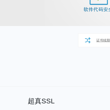
证书续期
超真SSL