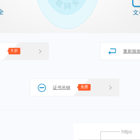
9 折
重新颁
免费
证书吊销